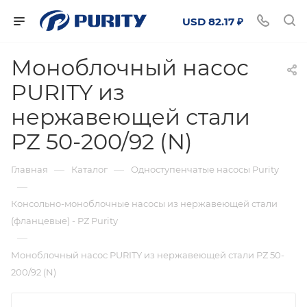
USD 82.17 ₽
Моноблочный насос
PURITY из
нержавеющей стали
PZ 50-200/92 (N)
—
—
Главная
Каталог
Одноступенчатые насосы Purity
—
Консольно-моноблочные насосы из нержавеющей стали
(фланцевые) - PZ Purity
—
Моноблочный насос PURITY из нержавеющей стали PZ 50-
200/92 (N)