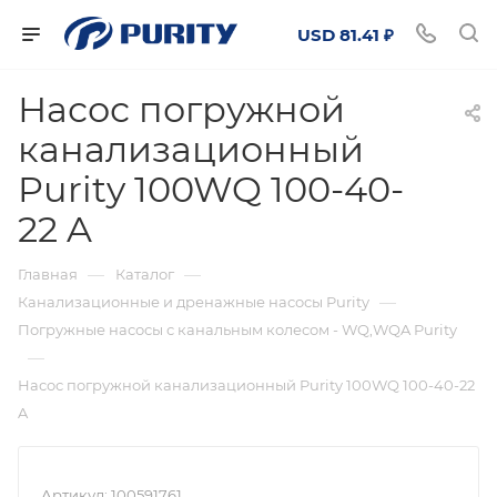
USD 81.41 ₽
Насос погружной
канализационный
Purity 100WQ 100-40-
22 A
—
—
Главная
Каталог
—
Канализационные и дренажные насосы Purity
Погружные насосы с канальным колесом - WQ,WQA Purity
—
Насос погружной канализационный Purity 100WQ 100-40-22
A
Артикул:
100591761