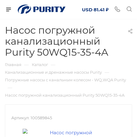
USD 81.41 ₽
Насос погружной
канализационный
Purity 50WQ15-35-4A
—
—
Главная
Каталог
—
Канализационные и дренажные насосы Purity
Погружные насосы с канальным колесом - WQ,WQA Purity
—
Насос погружной канализационный Purity 50WQ15-35-4A
Артикул:
100589845