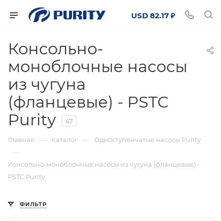
USD 82.17 ₽
Консольно-
моноблочные насосы
из чугуна
(фланцевые) - PSTC
Purity
47
—
—
Главная
Каталог
Одноступенчатые насосы Purity
—
Консольно-моноблочные насосы из чугуна (фланцевые) -
PSTC Purity
ФИЛЬТР